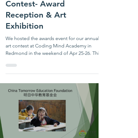
xinge9
Apr 28
1 min read
CTEF "Together" Art
Contest- Award
Reception & Art
Exhibition
We hosted the awards event for our annual
art contest at Coding Mind Academy in
Redmond in the weekend of Apr 25-26. This
year, we introduced a new format—an
awards reception combined with an art
exhibition—giving guests greater flexibility
to collect their awards while also enjoying a
peaceful and immersive art-viewing
experience. To make the event even more