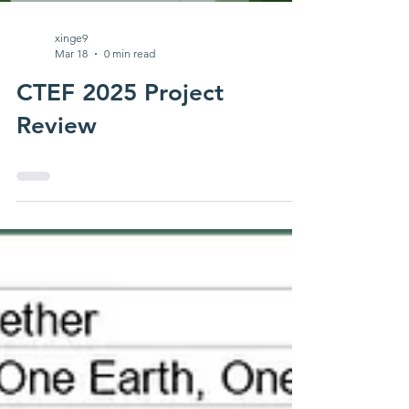
engaging, we featured a variety of interactive
activity stations, including an art scavenger
hunt, CTEF trivia, Balloo
xinge9
Mar 18
0 min read
CTEF 2025 Project
Review