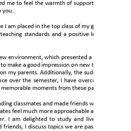
•每月的奖金不仅是物质上的奖励，更是对老
师们工作的认可 •每个学期一次的集中培训，
对于提升临聘老师的教学水平效果显著，得到
了非常正面的反馈 •腾冲乡村幼儿园以临聘教
师为主，教室群体有着强烈的专业提升意愿，
乡村幼教在硬件配套、师资培养等方面仍有广
阔的提升空间 •腾冲地区乡村教育可开展的工
作很多 •扩大教师激励项目 •学校硬件设施的
提升 0-3岁亲子活动中心项目 勐连幼儿园...