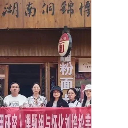
朋友们，感谢您的积极参与。 Thank you all
for participating CTEF 2025-2026 Art Contest!
CTEF第十五届绘画比赛“同行”收集到100多件
作品。我们荣幸的邀请到多位资深艺术家为我
们评审这次比赛的作品。 For our 15th annual
contest with the theme of “Together” we
received more than 100 submissions. We are
honored to be joined by professional
evaluators and artists who have helped us
select this years’ winners. 第一组（学龄前，
一二年级组） 第二组(三四五六年级组) 第三组
(七八年级组) 第四组(九年级以上年龄组) This
year, the contest was held in five divisions:
Division