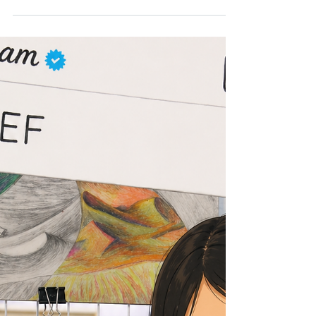
by Zhenro Foundation 2026/04/19 开篇语
2026年的春天，来得格外温暖。 1月到3月，
从寒冬到初春，在明日中华教育基金会和“荣
光计划”的支持下，景德镇小大师志愿者服务
中心的“微光公益伴学营”走过了第一个季度。
74场活动，810人次的孩子，359人次的志愿者
——这些数字背后，是一个个真实的人，一段
段细小的故事，和许多个被看见、被陪伴的瞬
间。 From January to March, from late winter
to early spring, with the support of the China
Tomorrow Education Foudation and the
“Glory Plan”, the “WeLight Companion
Camp” of Jingdezhen Little Master
Volunteer Service Center completed its first
quarter. 74 activities, 810 child attendances,
and 35