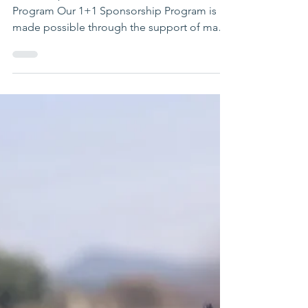
Foundation
from our partner Soar Foundation 1+1
Program Our 1+1 Sponsorship Program is
made possible through the support of many
wonderful partners, including Soar
Foundation, OFS, Support and Help the
Learners of Yuan Ping, and Shanghai Sunrise.
From time to time, we receive heartfelt
thank-you letters from students and families
whose lives have been touched by this
program. These children will one day
become engineers, firefighters, teachers,
and community leaders. Every contribution,