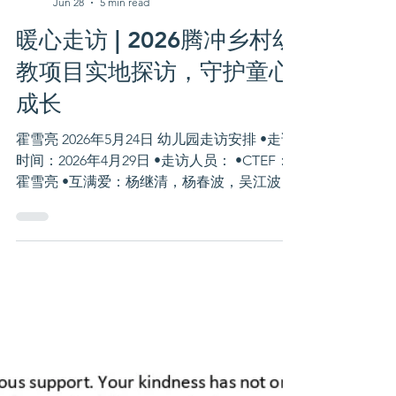
Jun 28
5 min read
暖心走访 | 2026腾冲乡村幼
教项目实地探访，守护童心
成长
霍雪亮 2026年5月24日 幼儿园走访安排 •走访
时间：2026年4月29日 •走访人员： •CTEF：
霍雪亮 •互满爱：杨继清，杨春波，吴江波 •
走访地点 •腾越镇勐连幼儿园 •蒲川乡腾冲坝
外幼儿园 •蒲川乡清河幼儿园 •蒲川乡中心校
幼儿园 •坝外早教活动中心 •走访目的 •参观
教室改造项目成果 •与项目支持的教师座谈，
了解她们对项目的反馈和实际需求 •探讨未来
的合作项目 总体感受 •项目支持的教室环境升
级成效显著，为孩子们打造了更舒适的学习生
活空间，得到老师、学生和家长的认可 •项目
提供的教师激励与专业培训，得到老师们的一
致认可，有效激发了乡村幼教团队的工作热情