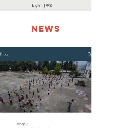
English |
中文
NEWS
Blog
xinge9