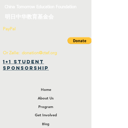
China Tomorrow Education Foundation
明日中华教育基金会
PayPal
Or Zelle:
donation@ctef.org
1+1 Student
Sponsorship
Home
About Us
Program
Get Involved
Blog