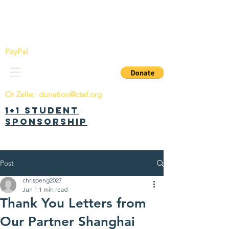
China Tomorrow Education Foundation
明日中华教育基金会
PayPal
Or Zelle:
donation@ctef.org
1+1 Student
Sponsorship
Post
chrispeng2027
Jun 1
1 min read
Thank You Letters from
Our Partner Shanghai