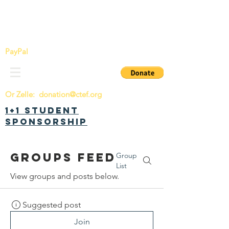
China Tomorrow Education Foundation
明日中华教育基金会
PayPal
Or Zelle:
donation@ctef.org
1+1 Student
Sponsorship
Groups Feed
Group
List
View groups and posts below.
Suggested post
Join