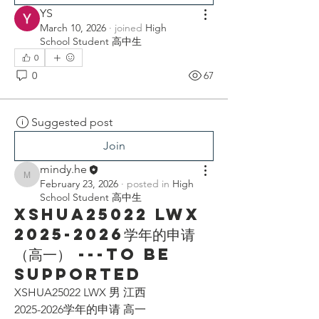
YS
March 10, 2026
·
joined
High
School Student 高中生
0
0
67
Suggested post
Join
mindy.he
mindy.he
February 23, 2026
·
posted in
High
School Student 高中生
XSHUA25022 LWX
2025-2026学年的申请
（高一） ---To be
supported
XSHUA25022 LWX 男 江西
2025-2026学年的申请 高一