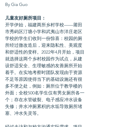
By Gia Guo
儿童友好厕所项目：
开学伊始，福建两所乡村学校——莆田
市秀屿区汀塘小学和武夷山市洋庄老区
学校的学生们收到一份惊喜：校园的厕
所经过微改造后，迎来隐私性、美观度
和舒适性的变样。2022年4月开始，项目
就选择这两个乡村校园作为试点，从建
设舒适安全、生理敏感的友善厕所开始
着手。在实地考察时团队发现由于资源
不足等原因使得当下的基础设施还有很
多不便之处，例如：厕所位于教学楼的
外面；全校500名学生仅有男女厕所各一
个；存在水管破裂、电子感应冲水设备
失修；井水冲厕累积的水垢导致厕所堵
塞、冲水失灵等。
经过走访和与校方沟通实际需求，项目