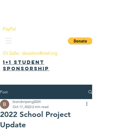
China Tomorrow Education Foundation
明日中华教育基金会
PayPal
Or Zelle:
donation@ctef.org
1+1 Student
Sponsorship
Post
brandonpeng2024
Oct 17, 2022
2 min read
2022 School Project
Update