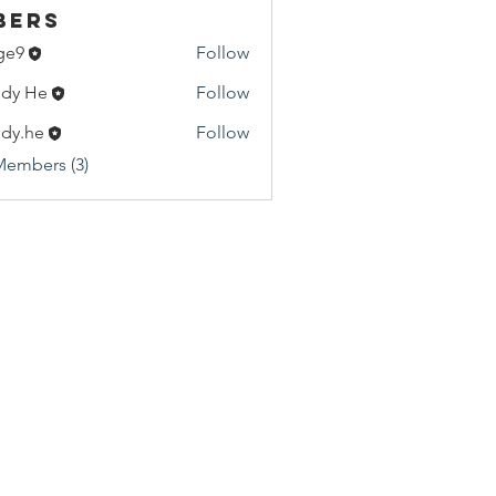
bers
ge9
Follow
dy He
Follow
He
dy.he
Follow
e
Members (3)