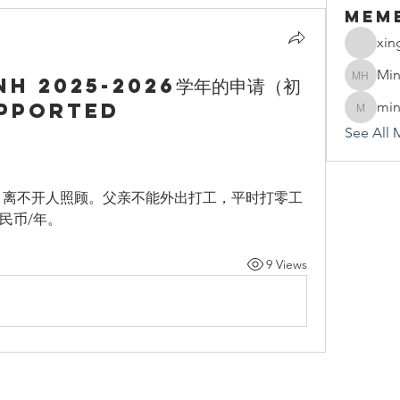
Mem
xin
Min
NH 2025-2026学年的申请（初
Mindy 
upported
min
mindy.h
See All 
，离不开人照顾。父亲不能外出打工，平时打零工
民币/年。
9 Views