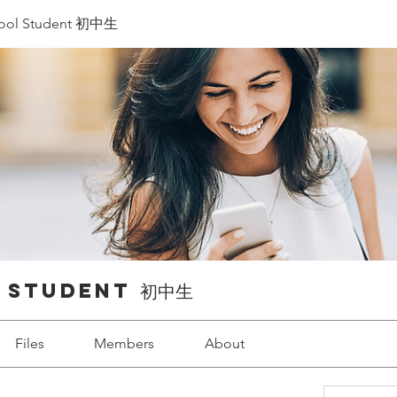
hool Student 初中生
 Student 初中生
Files
Members
About