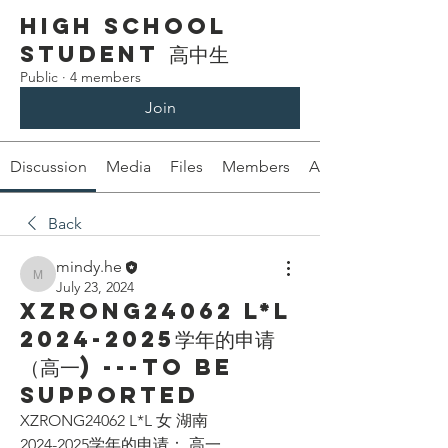
High School
Student 高中生
Public
·
4 members
Join
Discussion
Media
Files
Members
About
Back
mindy.he
mindy.he
July 23, 2024
XZRONG24062 L*L
2024-2025学年的申请
（高一) ---To be
supported
XZRONG24062 L*L 女 湖南
2024-2025学年的申请： 高一