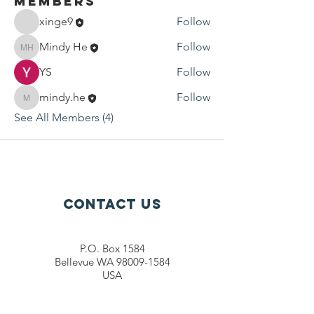
Members
xinge9
Follow
Mindy He
Follow
Mindy He
YS
Follow
mindy.he
Follow
mindy.he
See All Members (4)
Contact Us
P.O. Box 1584
Bellevue WA 98009-1584
USA