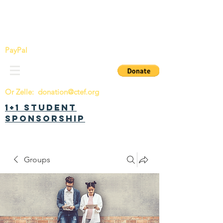
China Tomorrow Education Foundation
明日中华教育基金会
PayPal
Or Zelle:
donation@ctef.org
1+1 Student
Sponsorship
Groups