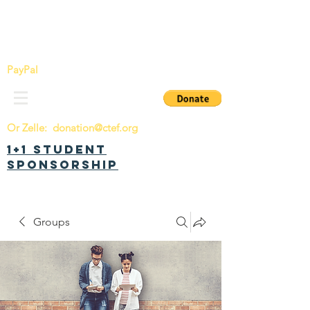
China Tomorrow Education Foundation
明日中华教育基金会
PayPal
Or Zelle:
donation@ctef.org
1+1 Student
Sponsorship
Groups