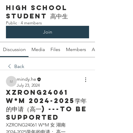
High School
Student 高中生
Public
·
4 members
Join
Discussion
Media
Files
Members
About
Back
mindy.he
mindy.he
July 23, 2024
XZRONG24061
W*M 2024-2025学年
的申请（高一) ---To be
supported
XZRONG24061 W*M 女 湖南
2024-2025学年的申请： 高一