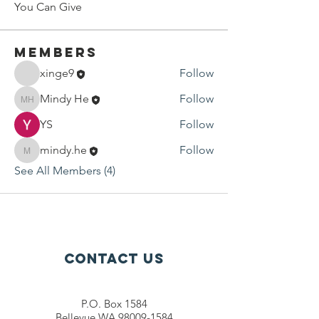
You Can Give
Members
xinge9
Follow
Mindy He
Follow
Mindy He
YS
Follow
mindy.he
Follow
mindy.he
See All Members (4)
Contact Us
P.O. Box 1584
Bellevue WA 98009-1584