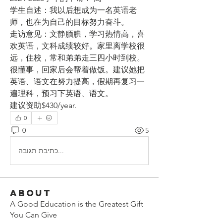
学生自述：
我以后想成为一名英语老
师，也在为自己的目标努力奋斗。
走访意见：
文静腼腆，学习热情高，喜
欢英语，文科成绩较好。家里离学校很
远，住校，常和弟弟走三四小时到校。
很懂事，回家后会帮着做饭。建议她把
英语、语文在努力提高，假期再复习一
遍理科，预习下英语、语文
。
建议资助$430/year.
0
0
5
כתיבת תגובה...
About
A Good Education is the Greatest Gift
You Can Give