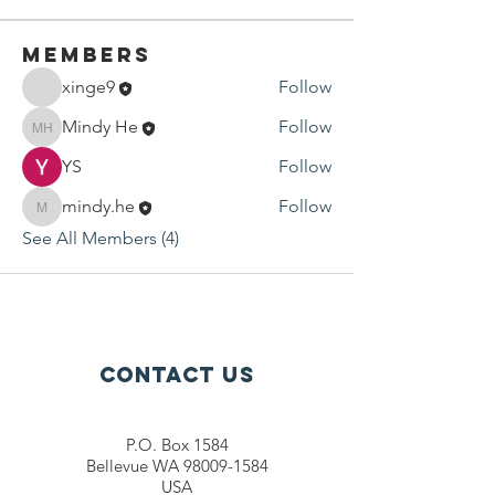
Members
xinge9
Follow
Mindy He
Follow
Mindy He
YS
Follow
mindy.he
Follow
mindy.he
See All Members (4)
Contact Us
P.O. Box 1584
Bellevue WA 98009-1584
USA