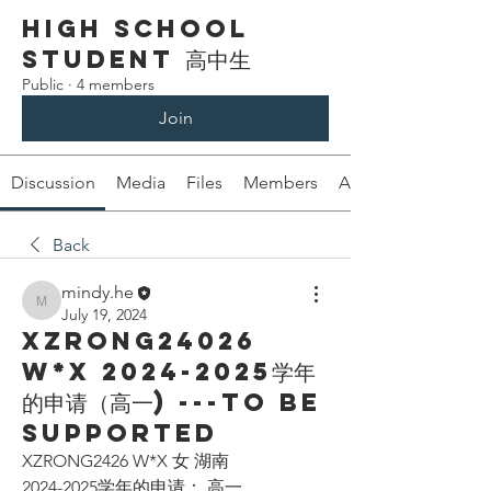
High School
Student 高中生
Public
·
4 members
Join
Discussion
Media
Files
Members
About
Back
mindy.he
mindy.he
July 19, 2024
XZRONG24026
W*X 2024-2025学年
的申请（高一) ---To be
supported
XZRONG2426 W*X 女 湖南
2024-2025学年的申请： 高一