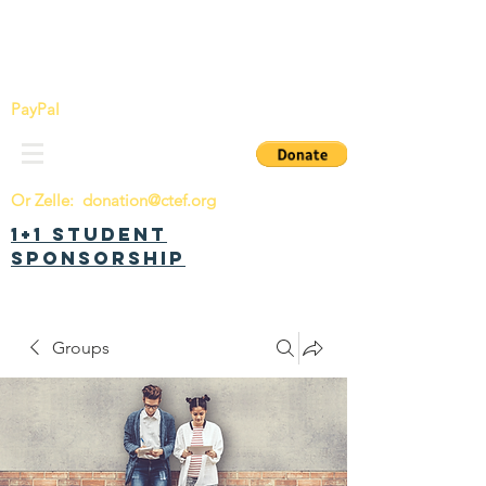
China Tomorrow Education Foundation
明日中华教育基金会
PayPal
Or Zelle:
donation@ctef.org
1+1 Student
Sponsorship
Groups