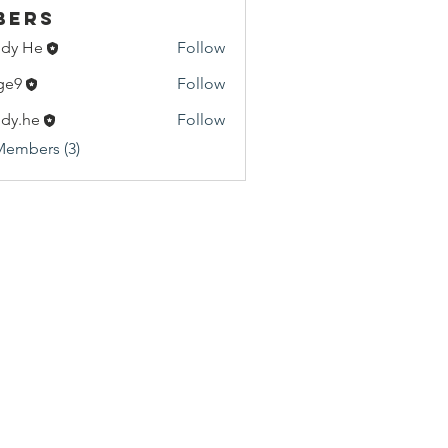
bers
dy He
Follow
He
ge9
Follow
dy.he
Follow
e
Members (3)