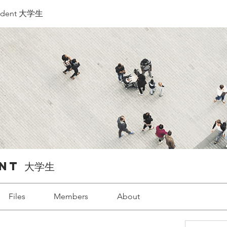
tudent 大学生
nt 大学生
Files
Members
About