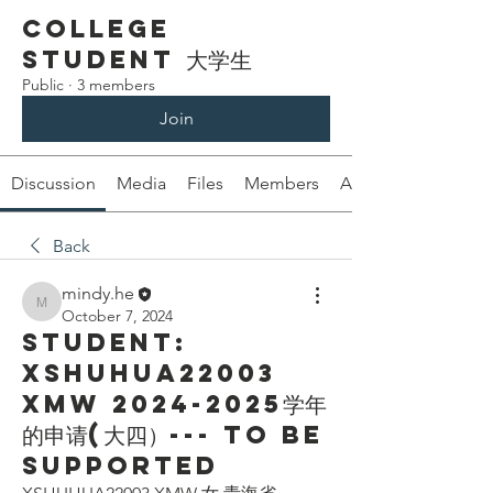
College
Student 大学生
Public
·
3 members
Join
Discussion
Media
Files
Members
About
Back
mindy.he
mindy.he
October 7, 2024
Student:
XSHUHUA22003
XMW 2024-2025学年
的申请(大四）--- To be
supported