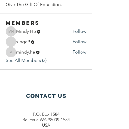
Give The Gift Of Education.
Members
Mindy He
Follow
Mindy He
xinge9
Follow
mindy.he
Follow
mindy.he
See All Members (3)
Contact Us
P.O. Box 1584
Bellevue WA 98009-1584
USA