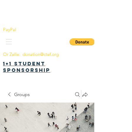
China Tomorrow Education Foundation
明日中华教育基金会
PayPal
Or Zelle:
donation@ctef.org
1+1 Student
Sponsorship
Groups