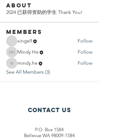
About
2024 已获得资助的学生 Thank You!
Members
xinge9
Follow
Mindy He
Follow
Mindy He
mindy.he
Follow
mindy.he
See All Members (3)
Contact Us
P.O. Box 1584
Bellevue WA 98009-1584