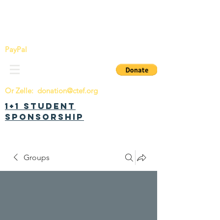
China Tomorrow Education Foundation
明日中华教育基金会
PayPal
Or Zelle:
donation@ctef.org
1+1 Student
Sponsorship
Groups