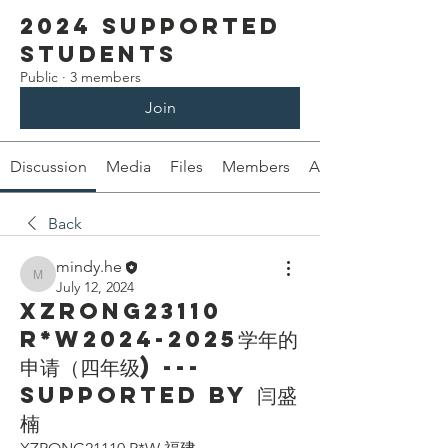
2024 Supported
Students
Public
·
3 members
Join
Discussion
Media
Files
Members
About
Back
mindy.he
mindy.he
July 12, 2024
XZRONG23110
R*W2024-2025学年的
申请（四年级) ---
Supported by 闫盛
楠