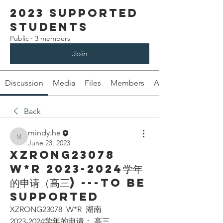
2023 Supported
Students
Public
·
3 members
Join
Discussion
Media
Files
Members
About
Back
mindy.he
mindy.he
June 23, 2023
XZRONG23078
W*R 2023-2024学年
的申请（高三) ---To be
supported
XZRONG23078  W*R  湖南
2023-2024学年的申请： 高三