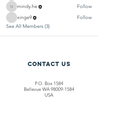
mindy.he
Follow
mindy.he
xinge9
Follow
See All Members (3)
Contact Us
P.O. Box 1584
Bellevue WA 98009-1584
USA
General inquiries:
info@ctef.org
Volunteers:
volunteer@ctef.org
1+1 Student Sponsorship:
scholarship@ctef.org