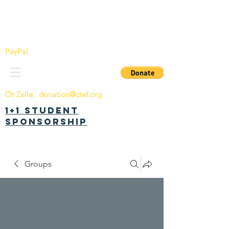
China Tomorrow Education Foundation
明日中华教育基金会
PayPal
Or Zelle:
donation@ctef.org
1+1 Student
Sponsorship
Groups