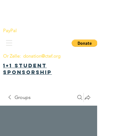
China Tomorrow Education Foundation
明日中华教育基金会
PayPal
Or Zelle:
donation@ctef.org
1+1 Student
Sponsorship
Groups