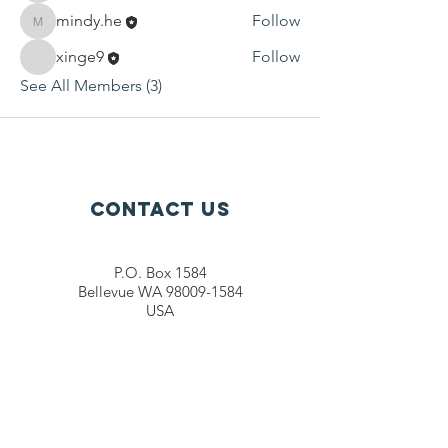
mindy.he
Follow
mindy.he
xinge9
Follow
See All Members (3)
Contact Us
P.O. Box 1584
Bellevue WA 98009-1584
USA
General inquiries:
info@ctef.org
Volunteers:
volunteer@ctef.org
1+1 Student Sponsorship:
scholarship@ctef.org