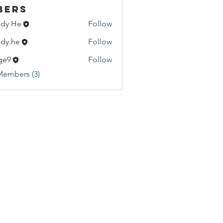
bers
dy He
Follow
He
dy.he
Follow
e
ge9
Follow
Members (3)