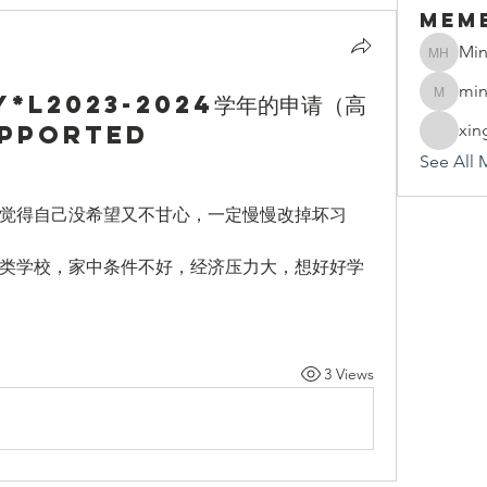
Mem
Min
Mindy 
min
Y*L2023-2024学年的申请（高
mindy.h
upported
xin
See All 
觉得自己没希望又不甘心，一定慢慢改掉坏习
类学校，家中条件不好，经济压力大，想好好学
3 Views