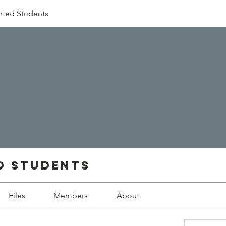
rted Students
d Students
Files
Members
About