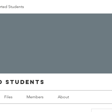
rted Students
d Students
Files
Members
About