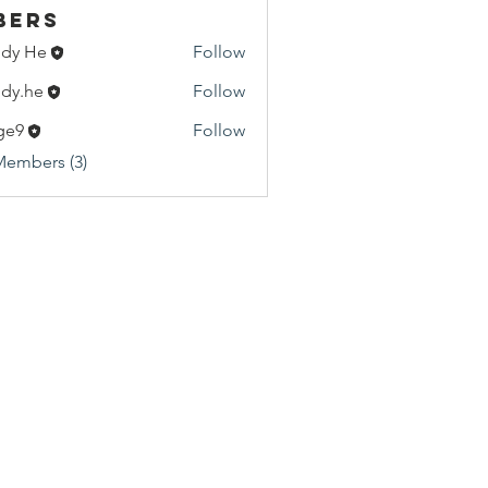
bers
dy He
Follow
He
dy.he
Follow
e
ge9
Follow
Members (3)