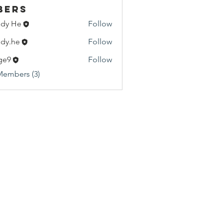
bers
dy He
Follow
He
dy.he
Follow
e
ge9
Follow
Members (3)