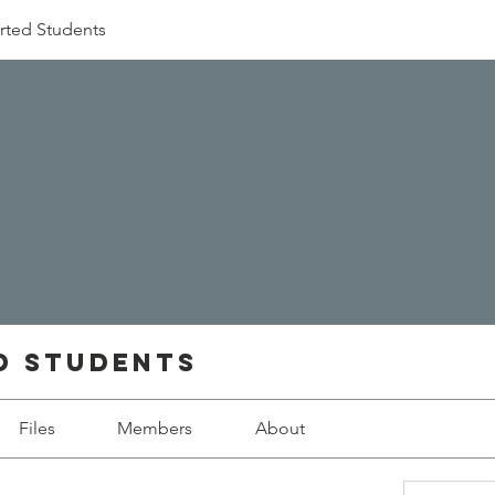
rted Students
d Students
Files
Members
About