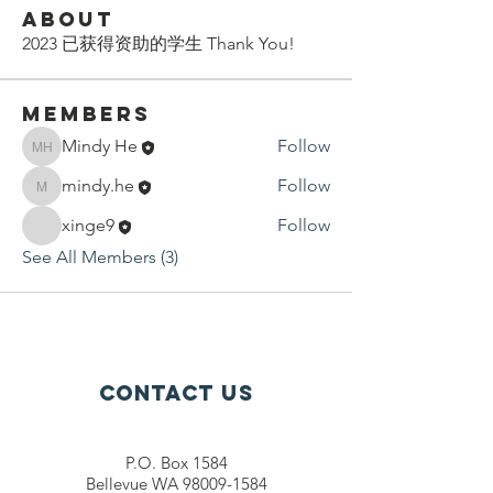
About
2023 已获得资助的学生 Thank You!
Members
Mindy He
Follow
Mindy He
mindy.he
Follow
mindy.he
xinge9
Follow
See All Members (3)
Contact Us
P.O. Box 1584
Bellevue WA 98009-1584