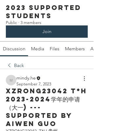
2023 Supported
Students
Public
·
3 members
Join
Discussion
Media
Files
Members
About
Back
mindy.he
mindy.he
September 7, 2023
XZRONG23042 T*H
2023-2024学年的申请
（大一) ---
Supported by
Aiwen Guo