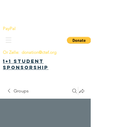
China Tomorrow Education Foundation
明日中华教育基金会
PayPal
Or Zelle:
donation@ctef.org
1+1 Student
Sponsorship
Groups