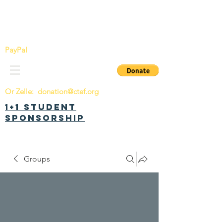
China Tomorrow Education Foundation
明日中华教育基金会
PayPal
Or Zelle:
donation@ctef.org
1+1 Student
Sponsorship
Groups