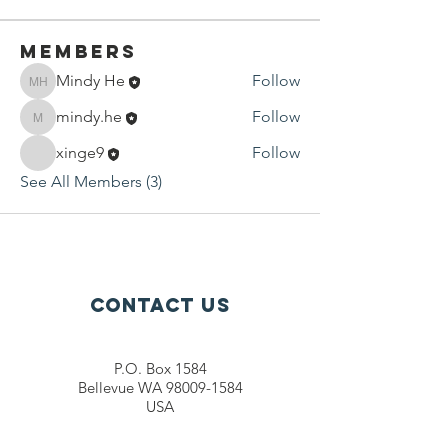
Members
Mindy He
Follow
Mindy He
mindy.he
Follow
mindy.he
xinge9
Follow
See All Members (3)
Contact Us
P.O. Box 1584
Bellevue WA 98009-1584
USA