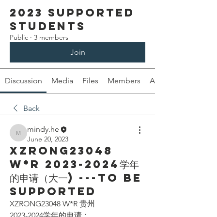
2023 Supported
Students
Public
·
3 members
Join
Discussion
Media
Files
Members
About
Back
mindy.he
mindy.he
June 20, 2023
XZRONG23048
W*R 2023-2024学年
的申请（大一) ---To be
supported
XZRONG23048 W*R 贵州
2023-2024学年的申请：