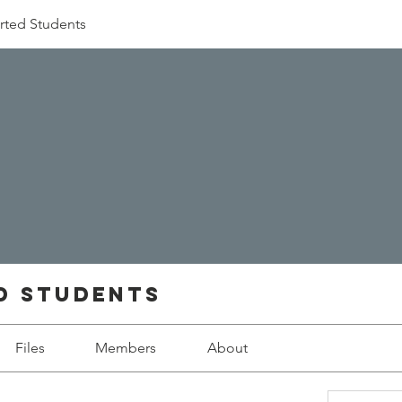
rted Students
d Students
Files
Members
About