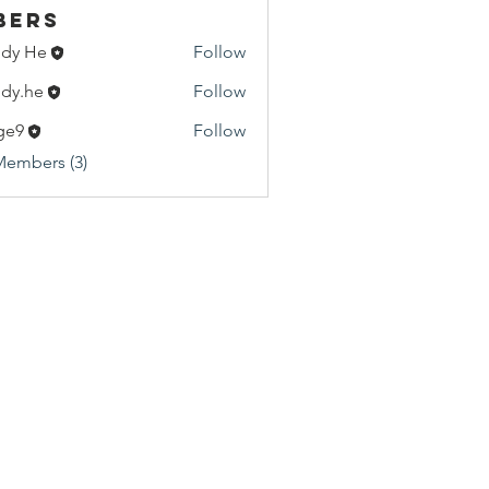
bers
dy He
Follow
He
dy.he
Follow
e
ge9
Follow
Members (3)