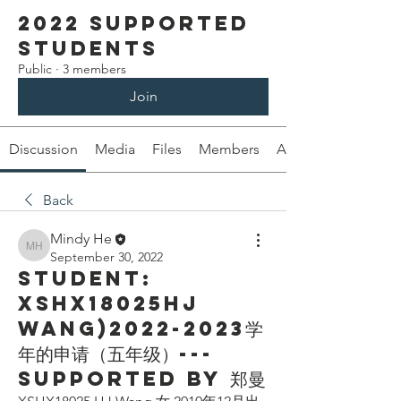
2022 Supported
Students
Public
·
3 members
Join
Discussion
Media
Files
Members
About
Back
Mindy He
Mindy He
September 30, 2022
Student:
XSHX18025HJ
Wang)2022-2023学
年的申请（五年级）---
Supported by 郑曼