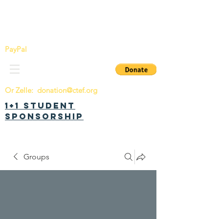
China Tomorrow Education Foundation
明日中华教育基金会
PayPal
Or Zelle:
donation@ctef.org
1+1 Student
Sponsorship
Groups