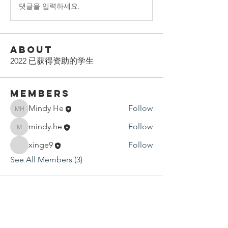
댓글을 입력하세요.
About
2022 已获得资助的学生
Members
Mindy He
Follow
Mindy He
mindy.he
Follow
mindy.he
xinge9
Follow
See All Members (3)
Contact Us