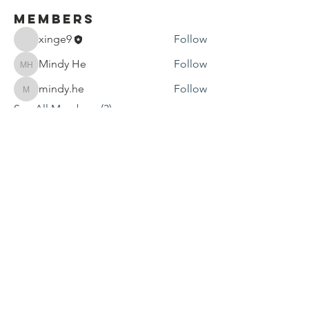
Members
xinge9
Follow
Mindy He
Follow
Mindy He
mindy.he
Follow
mindy.he
See All Members (3)
Contact Us
P.O. Box 1584
Bellevue WA 98009-1584
USA
General inquiries:
info@ctef.org