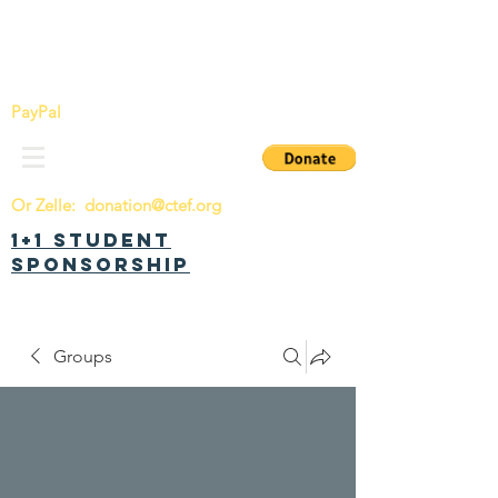
China Tomorrow Education Foundation
明日中华教育基金会
PayPal
Or Zelle:
donation@ctef.org
1+1 Student
Sponsorship
Groups