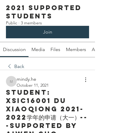
2021 Supported
Students
Public
·
3 members
Join
Discussion
Media
Files
Members
About
Back
mindy.he
mindy.he
October 11, 2021
Student:
XSIC16001 Du
Xiaoqiong 2021-
2022学年的申请（大一）--
-Supported by