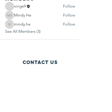
xinge9
Follow
Mindy He
Follow
Mindy He
mindy.he
Follow
mindy.he
See All Members (3)
Contact Us
P.O. Box 1584
Bellevue WA 98009-1584
USA
General inquiries:
info@ctef.org
Volunteers:
volunteer@ctef.org
1+1 Student Sponsorship:
scholarship@ctef.org