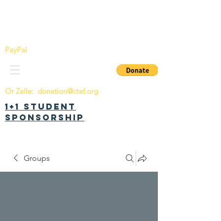
China Tomorrow Education Foundation
明日中华教育基金会
PayPal
Or Zelle:
donation@ctef.org
1+1 Student
Sponsorship
Groups