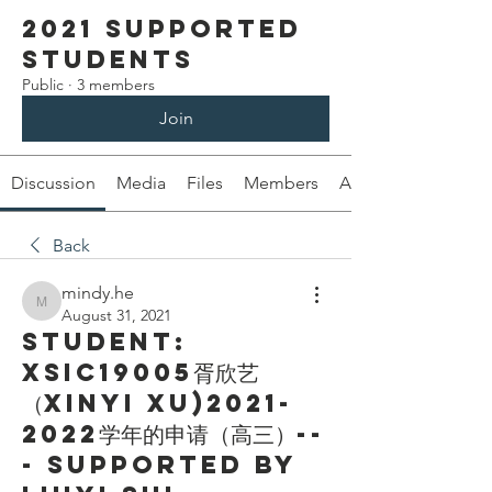
2021 Supported
Students
Public
·
3 members
Join
Discussion
Media
Files
Members
About
Back
mindy.he
mindy.he
August 31, 2021
Student:
XSIC19005胥欣艺
（Xinyi Xu)2021-
2022学年的申请（高三）--
- Supported by