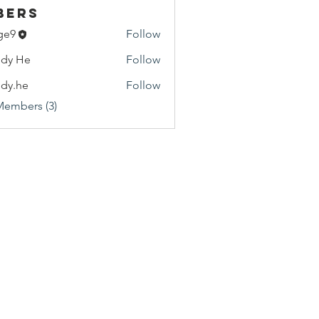
bers
ge9
Follow
dy He
Follow
He
dy.he
Follow
e
Members (3)