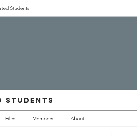
rted Students
d Students
Files
Members
About