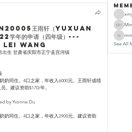
Mem
xin
Min
AN20005王雨轩（Yuxuan
Mindy 
22学年的申请（四年级）---
min
mindy.h
 Lei Wang
See All 
11年7月出生 甘肃省庆阳市正宁县宫河镇 
 
奶同住。4口之家，年收入6000元。王雨轩成绩
员。建议资助$170/年。
 by Yvonne Du
奶同住。4口之家，年收入2900元。建议资助