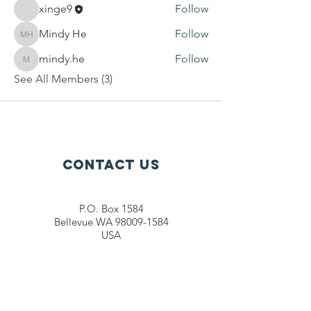
xinge9
Follow
Mindy He
Follow
Mindy He
mindy.he
Follow
mindy.he
See All Members (3)
Contact Us
P.O. Box 1584
Bellevue WA 98009-1584
USA
General inquiries:
info@ctef.org
Volunteers:
volunteer@ctef.org
1+1 Student Sponsorship:
scholarship@ctef.org