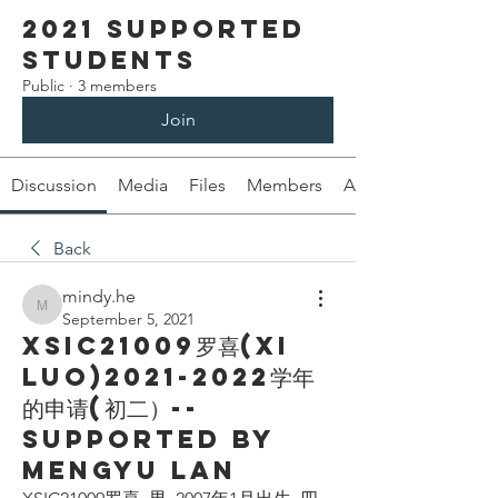
2021 Supported
Students
Public
·
3 members
Join
Discussion
Media
Files
Members
About
Back
mindy.he
mindy.he
September 5, 2021
XSIC21009罗喜(Xi
Luo)2021-2022学年
的申请(初二）--
Supported by
Mengyu lan