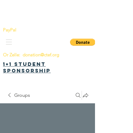
China Tomorrow Education Foundation
明日中华教育基金会
PayPal
Or Zelle:
donation@ctef.org
1+1 Student
Sponsorship
Groups