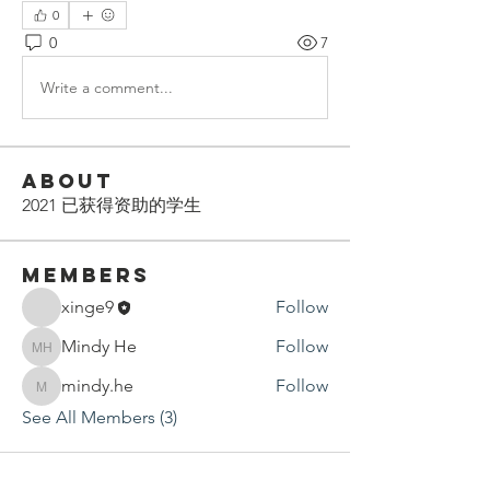
0
0
7
Write a comment...
About
2021 已获得资助的学生
Members
xinge9
Follow
Mindy He
Follow
Mindy He
mindy.he
Follow
mindy.he
See All Members (3)