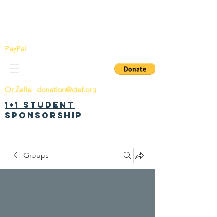
China Tomorrow Education Foundation
明日中华教育基金会
PayPal
Or Zelle:
donation@ctef.org
1+1 Student
Sponsorship
Groups