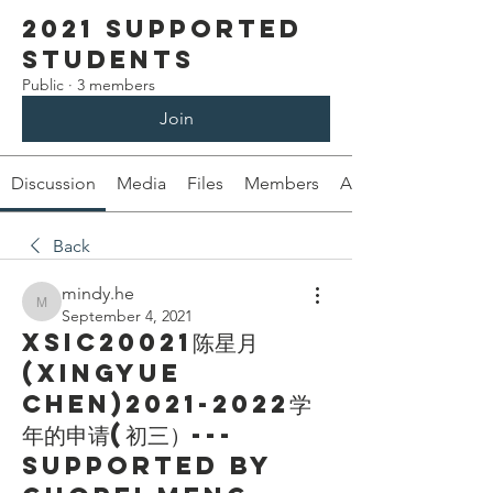
2021 Supported
Students
Public
·
3 members
Join
Discussion
Media
Files
Members
About
Back
mindy.he
mindy.he
September 4, 2021
XSIC20021陈星月
(Xingyue
Chen)2021-2022学
年的申请(初三）---
Supported by