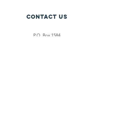
Contact Us
P.O. Box 1584
Bellevue WA 98009-1584
USA
General inquiries:
info@ctef.org
Volunteers:
volunteer@ctef.org
1+1 Student Sponsorship:
scholarship@ctef.org