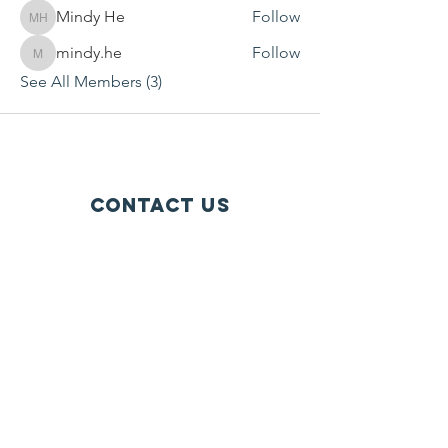
Mindy He
Follow
Mindy He
mindy.he
Follow
mindy.he
See All Members (3)
Contact Us
P.O. Box 1584
Bellevue WA 98009-1584
USA
General inquiries:
info@ctef.org
Volunteers:
volunteer@ctef.org
1+1 Student Sponsorship:
scholarship@ctef.org