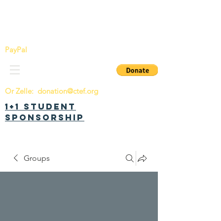
China Tomorrow Education Foundation
明日中华教育基金会
PayPal
Or Zelle:
donation@ctef.org
1+1 Student
Sponsorship
Groups