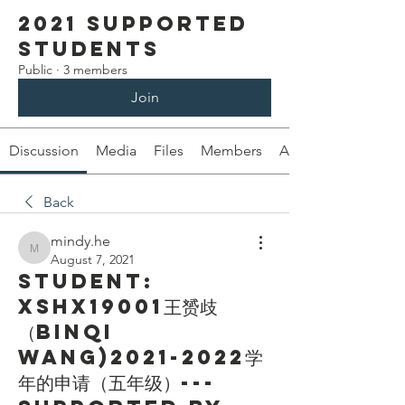
2021 Supported
Students
Public
·
3 members
Join
Discussion
Media
Files
Members
About
Back
mindy.he
mindy.he
August 7, 2021
Student:
XSHX19001王赟歧
（Binqi
Wang)2021-2022学
年的申请（五年级）---