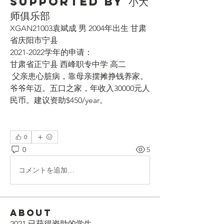
Supported by 小大
师俱乐部
XGAN21003袁斌成 男 2004年出生 甘肃
省庆阳市宁县 
2021-2022学年的申请：
甘肃省正宁县 西峰职专中学 高二
 父亲患心脏病，靠母亲摆摊挣钱养家。
爷爷年迈。五口之家，年收入30000元人
民币。建议资助$450/year。
0
0
5
コメントを追加…
About
2021 已获得资助的学生