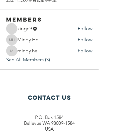
Members
xinge9
Follow
Mindy He
Follow
Mindy He
mindy.he
Follow
mindy.he
See All Members (3)
Contact Us
P.O. Box 1584
Bellevue WA 98009-1584
USA