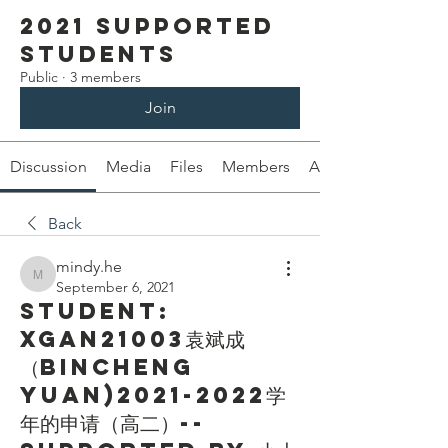
2021 Supported
Students
Public
·
3 members
Join
Discussion
Media
Files
Members
About
Back
mindy.he
mindy.he
September 6, 2021
Student:
XGAN21003袁斌成
（Bincheng
Yuan)2021-2022学
年的申请（高二）--