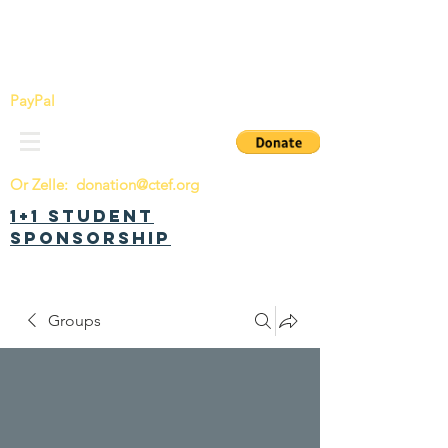
China Tomorrow Education Foundation
明日中华教育基金会
PayPal
Or Zelle:
donation@ctef.org
1+1 Student
Sponsorship
Groups