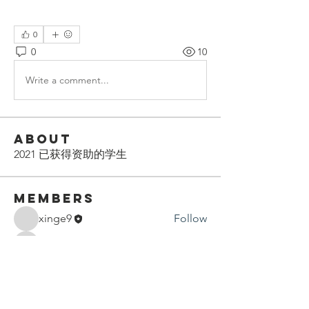
0
0
10
Write a comment...
About
2021 已获得资助的学生
Members
xinge9
Follow
Mindy He
Follow
Mindy He
mindy.he
Follow
mindy.he
See All Members (3)