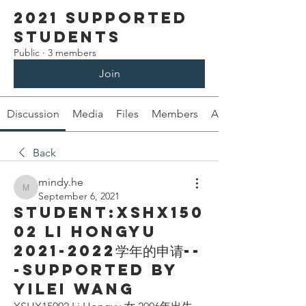
2021 Supported
Students
Public
·
3 members
Join
Discussion
Media
Files
Members
About
Back
mindy.he
mindy.he
September 6, 2021
Student:XSHX150
02 Li Hongyu
2021-2022学年的申请--
-Supported by
Yilei Wang