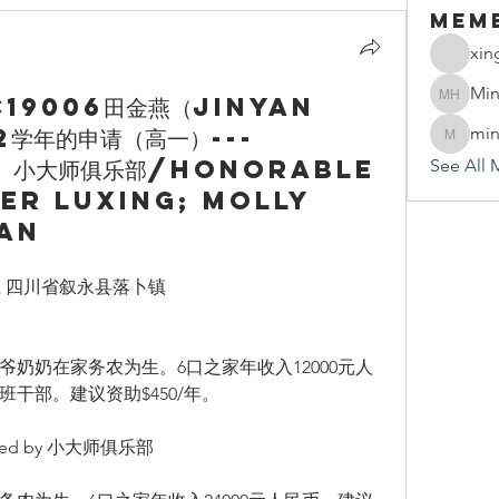
Mem
xin
Min
C19006田金燕（Jinyan
Mindy 
22学年的申请（高一）---
min
mindy.h
y 小大师俱乐部/Honorable
See All 
er Luxing; Molly
ian
年出生 四川省叙永县落卜镇
奶奶在家务农为生。6口之家年收入12000元人
干部。建议资助$450/年。
ted by 小大师俱乐部