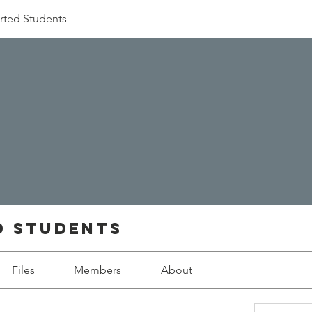
rted Students
d Students
Files
Members
About