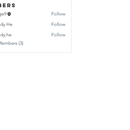
bers
ge9
Follow
dy He
Follow
He
dy.he
Follow
e
Members (3)