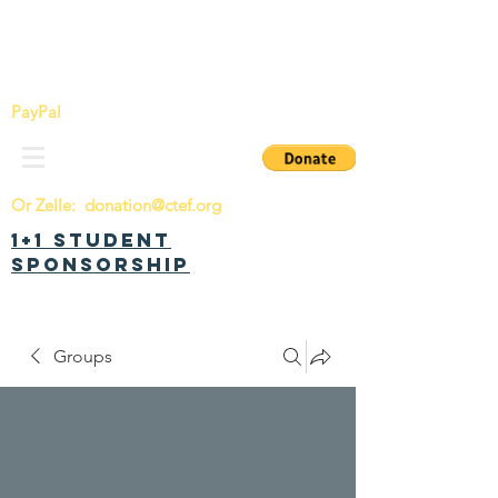
China Tomorrow Education Foundation
明日中华教育基金会
PayPal
Or Zelle:
donation@ctef.org
1+1 Student
Sponsorship
Groups