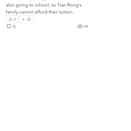
also going to school, so Tian Rong's 
family cannot afford their tuition. 
0
0
19
Write a comment...
About
2020 已获得资助的学生 Thank You!
Members
Mindy He
Follow
Mindy He
xinge9
Follow
mindy.he
Follow
mindy.he
See All Members (3)