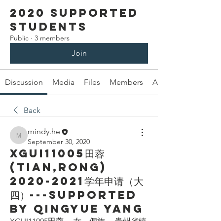
2020 Supported
students
Public
·
3 members
Join
Discussion
Media
Files
Members
About
Back
mindy.he
mindy.he
September 30, 2020
XGUI11005田蓉
(Tian,Rong)
2020-2021学年申请（大
四）---Supported
by Qingyue Yang