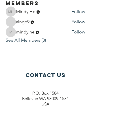
Members
Mindy He
Follow
Mindy He
xinge9
Follow
mindy.he
Follow
mindy.he
See All Members (3)
Contact Us
P.O. Box 1584
Bellevue WA 98009-1584
USA
General inquiries:
info@ctef.org
Volunteers:
volunteer@ctef.org