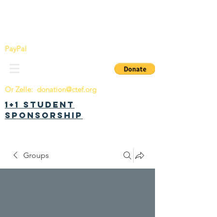
China Tomorrow Education Foundation
明日中华教育基金会
PayPal
Or Zelle:
donation@ctef.org
1+1 Student
Sponsorship
Groups