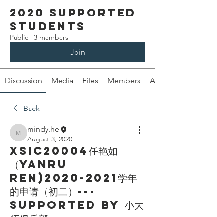
2020 Supported
students
Public
·
3 members
Join
Discussion
Media
Files
Members
About
Back
mindy.he
mindy.he
August 3, 2020
XSIC20004任艳如
（Yanru
Ren)2020-2021学年
的申请（初二）---
Supported by 小大