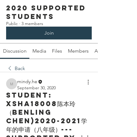
2020 Supported
students
Public
·
3 members
Join
Discussion
Media
Files
Members
About
Back
mindy.he
mindy.he
September 30, 2020
Student:
XSHA18008陈本玲
（Benling
Chen)2020-2021学
年的申请（八年级）---