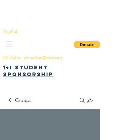
China Tomorrow Education Foundation
明日中华教育基金会
PayPal
Or Zelle:
donation@ctef.org
1+1 Student
Sponsorship
Groups