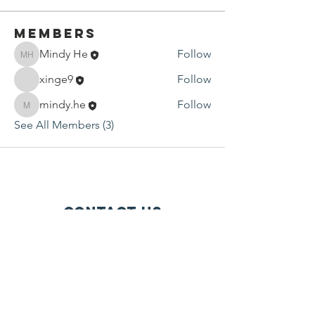
Members
Mindy He
Follow
Mindy He
xinge9
Follow
mindy.he
Follow
mindy.he
See All Members (3)
Contact Us
P.O. Box 1584
Bellevue WA 98009-1584
USA