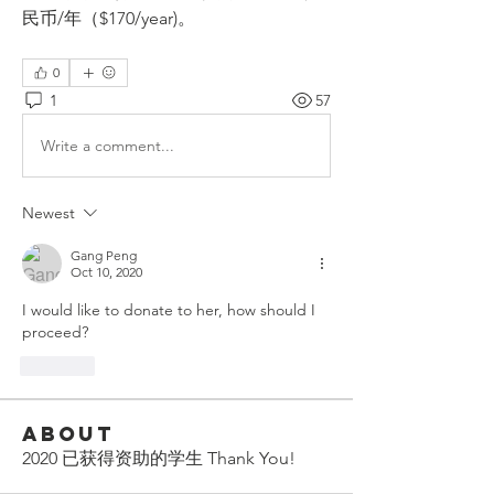
民币/年（$170/year)。
0
1
57
Write a comment...
Newest
Gang Peng
Oct 10, 2020
I would like to donate to her, how should I 
proceed? 
Like
About
2020 已获得资助的学生 Thank You!