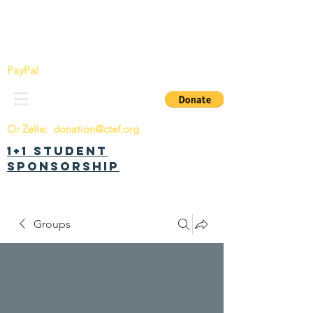
China Tomorrow Education Foundation
明日中华教育基金会
PayPal
Or Zelle:
donation@ctef.org
1+1 Student
Sponsorship
Groups