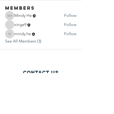
Members
Mindy He
Follow
Mindy He
xinge9
Follow
mindy.he
Follow
mindy.he
See All Members (3)
Contact Us
P.O. Box 1584
Bellevue WA 98009-1584
USA
General inquiries:
info@ctef.org