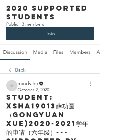
2020 Supported
students
Public
·
3 members
Join
Discussion
Media
Files
Members
About
Back
mindy.he
mindy.he
October 2, 2020
Student:
XSHA19013薛功圆
（Gongyuan
Xue)2020-2021学年
的申请（六年级）---