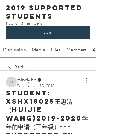
2019 Supported
Students
Public
·
3 members
Join
Discussion
Media
Files
Members
About
Back
mindy.he
mindy.he
September 15, 2018
Student:
XSHX18025王惠洁
（Huijie
Wang)2019-2020学
年的申请（三年级）---