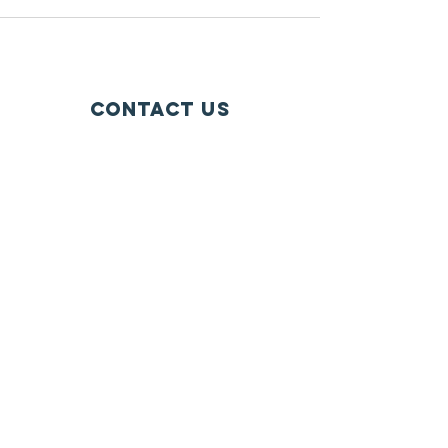
Contact Us
P.O. Box 1584
Bellevue WA 98009-1584
USA
General inquiries:
info@ctef.org
Volunteers:
volunteer@ctef.org
1+1 Student Sponsorship:
scholarship@ctef.org