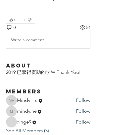
0
0
54
Write a comment...
About
2019 已获得资助的学生 Thank You!
Members
Mindy He
Follow
Mindy He
mindy.he
Follow
mindy.he
xinge9
Follow
See All Members (3)