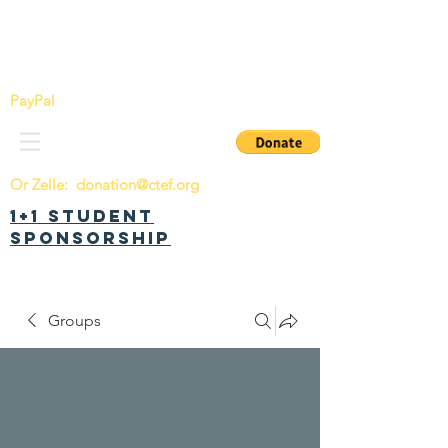
China Tomorrow Education Foundation
明日中华教育基金会
PayPal
Or Zelle:
donation@ctef.org
1+1 Student
Sponsorship
Groups