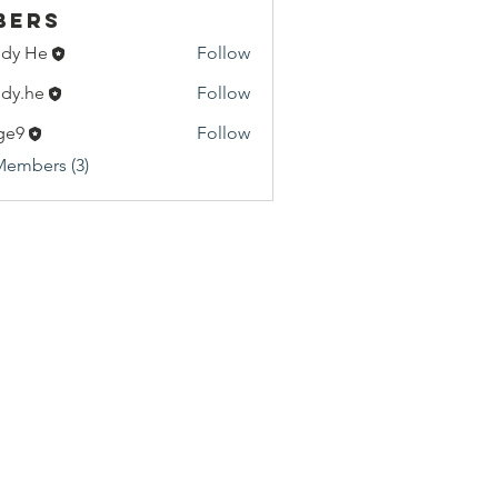
bers
dy He
Follow
He
dy.he
Follow
e
ge9
Follow
Members (3)