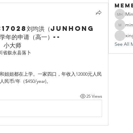
Mem
Min
Mindy 
min
C17028刘均洪（Junhong
mindy.h
0学年的申请（高一）--
xin
 小大师
See All 
年 四川省叙永县落卜
姐姐都在上学。一家四口，年收入12000元人民
币/年（$450/year)。
25 Views