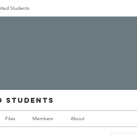
rted Students
d Students
Files
Members
About