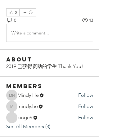
0
0
43
Write a comment...
About
2019 已获得资助的学生 Thank You!
Members
Mindy He
Follow
Mindy He
mindy.he
Follow
mindy.he
xinge9
Follow
See All Members (3)