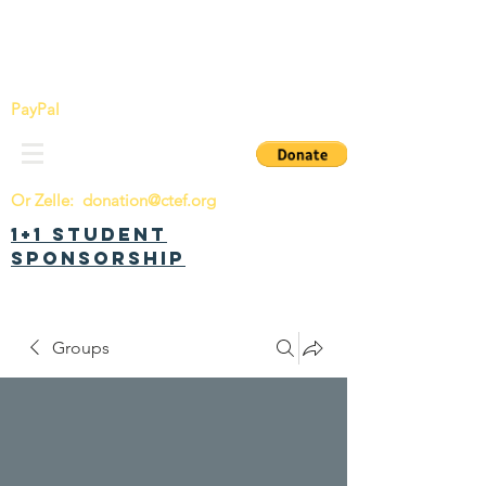
China Tomorrow Education Foundation
明日中华教育基金会
PayPal
Or Zelle:
donation@ctef.org
1+1 Student
Sponsorship
Groups