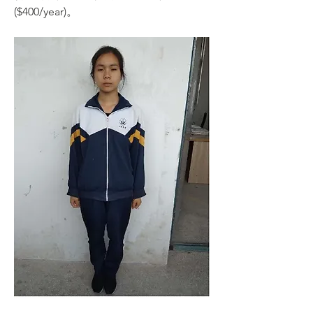
($400/year)。