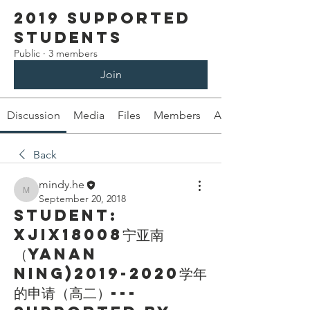
2019 Supported
Students
Public
·
3 members
Join
Discussion
Media
Files
Members
About
Back
mindy.he
mindy.he
September 20, 2018
Student:
XJIX18008宁亚南
（Yanan
Ning)2019-2020学年
的申请（高二）---