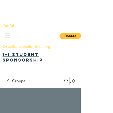
China Tomorrow Education Foundation
明日中华教育基金会
PayPal
Or Zelle:
donation@ctef.org
1+1 Student
Sponsorship
Groups