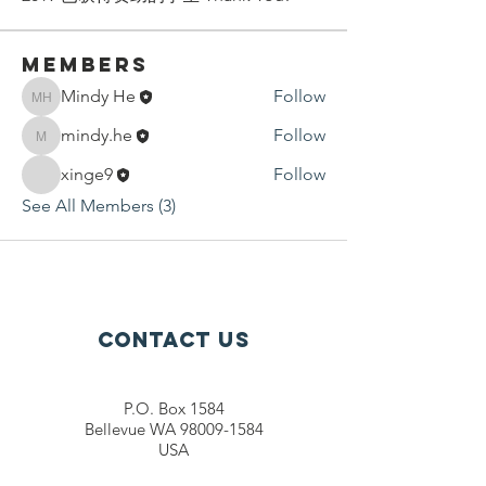
Members
Mindy He
Follow
Mindy He
mindy.he
Follow
mindy.he
xinge9
Follow
See All Members (3)
Contact Us
P.O. Box 1584
Bellevue WA 98009-1584
USA