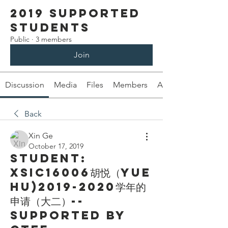
2019 Supported
Students
Public
·
3 members
Join
Discussion
Media
Files
Members
About
Back
Xin Ge
October 17, 2019
Student:
XSIC16006胡悦（Yue
Hu)2019-2020学年的
申请（大二）--
Supported by