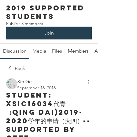
2019 Supported
Students
Public
·
3 members
Join
Discussion
Media
Files
Members
About
Back
Xin Ge
September 18, 2018
Student:
XSIC16034代青
（Qing Dai)2019-
2020学年的申请（大四）--
Supported by