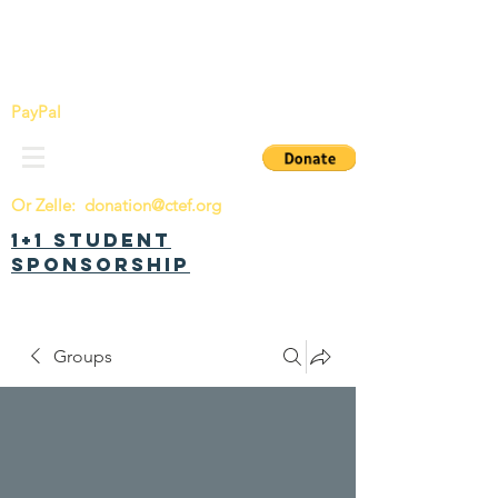
China Tomorrow Education Foundation
明日中华教育基金会
PayPal
Or Zelle:
donation@ctef.org
1+1 Student
Sponsorship
Groups