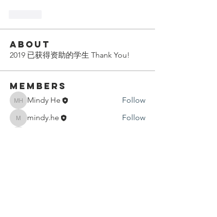
Like
About
2019 已获得资助的学生 Thank You!
Members
Mindy He
Follow
Mindy He
mindy.he
Follow
mindy.he
xinge9
Follow
See All Members (3)
Contact Us