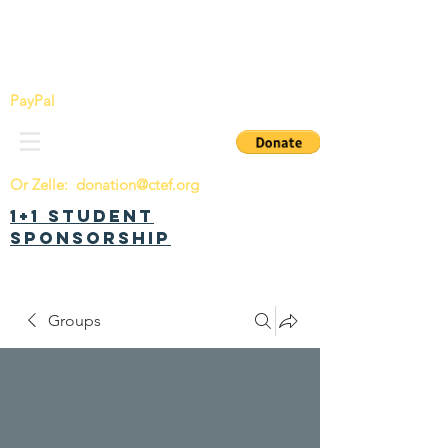
China Tomorrow Education Foundation
明日中华教育基金会
PayPal
Or Zelle:
donation@ctef.org
1+1 Student
Sponsorship
Groups