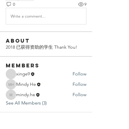
0
9
Write a comment...
About
2018 已获得资助的学生 Thank You!
Members
xinge9
Follow
Mindy He
Follow
Mindy He
mindy.he
Follow
mindy.he
See All Members (3)