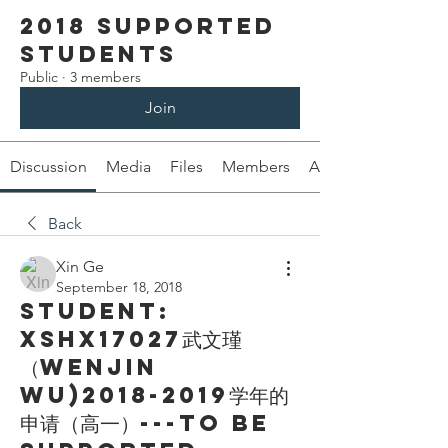
2018 Supported
Students
Public
·
3 members
Join
Discussion
Media
Files
Members
About
Back
Xin Ge
September 18, 2018
Student:
XSHX17027武文瑾
（Wenjin
Wu)2018-2019学年的
申请（高一）---To be