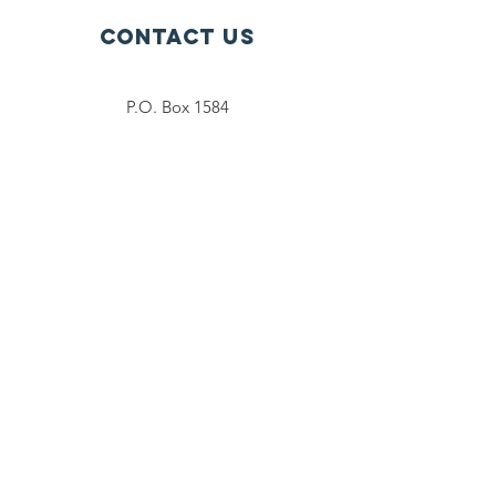
Contact Us
P.O. Box 1584
Bellevue WA 98009-1584
USA
General inquiries:
info@ctef.org
Volunteers:
volunteer@ctef.org
1+1 Student Sponsorship:
scholarship@ctef.org