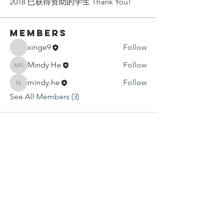
2018 已获得资助的学生 Thank You!
Members
xinge9
Follow
Mindy He
Follow
Mindy He
mindy.he
Follow
mindy.he
See All Members (3)
Contact Us
P.O. Box 1584
Bellevue WA 98009-1584
USA