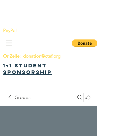
China Tomorrow Education Foundation
明日中华教育基金会
PayPal
Or Zelle:
donation@ctef.org
1+1 Student
Sponsorship
Groups