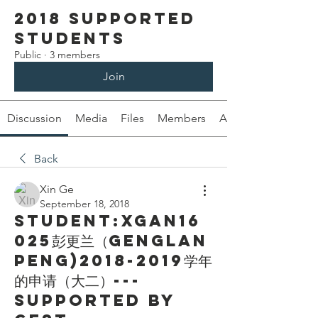
2018 Supported
Students
Public
·
3 members
Join
Discussion
Media
Files
Members
About
Back
Xin Ge
September 18, 2018
Student:XGAN16
025彭更兰（Genglan
Peng)2018-2019学年
的申请（大二）---
Supported by