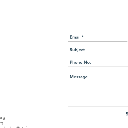
Thank You Letters from Our
Than
Partner Shanghai Sunrise
Part
org
rg