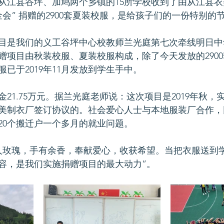
，从江县谷坪、加鸠两个乡镇的15所学校收到了由从江县
会” 捐赠的2900套夏装校服，是给孩子们的一份特别的
目是我们的义工谷坪中心校教师兰光庭第七次牵线明日中
赠项目由秋装校服、夏装校服构成，除了今天发放的290
服已于2019年11月发放到学生手中。
21.75万元。据兰光庭老师说：这次项目是2019年秋，
美制衣厂签订协议的。社会爱心人士与本地服装厂合作，
20个搬迁户一个多月的就业问题。
人玫瑰，手有余香，奉献爱心，收获希望。当把衣服送到
容，是我们实施捐赠项目的最大动力”。