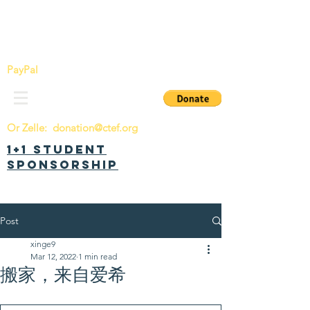
China Tomorrow Education Foundation
明日中华教育基金会
PayPal
Or Zelle:
donation@ctef.org
1+1 Student
Sponsorship
Post
xinge9
Mar 12, 2022
1 min read
搬家，来自爱希